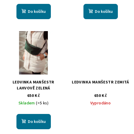
k
t
Do košíku
Do košíku
ů
LEDVINKA MANŠESTR
LEDVINKA MANŠESTR ZEMITÁ
LAHVOVĚ ZELENÁ
650 Kč
650 Kč
Skladem
(>5 ks)
Vyprodáno
Do košíku