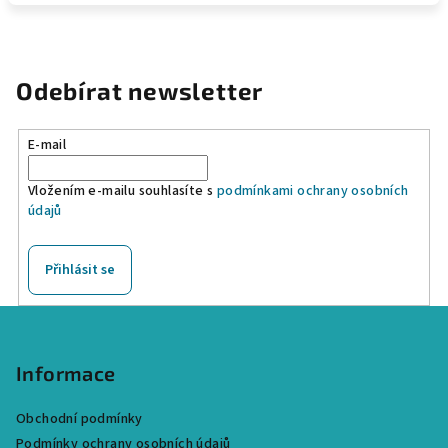
Odebírat newsletter
E-mail
Vložením e-mailu souhlasíte s
podmínkami ochrany osobních
údajů
Přihlásit se
Z
á
p
Informace
a
Obchodní podmínky
t
Podmínky ochrany osobních údajů