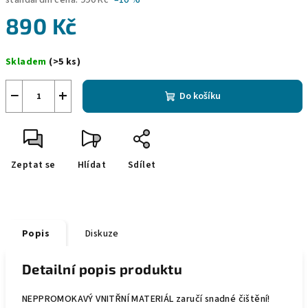
standardní cena:
990 Kč
–10 %
890 Kč
Měrná
Skladem
(>5 ks)
cena:
−
+
Do košíku
Zeptat se
Hlídat
Sdílet
Popis
Diskuze
Detailní popis produktu
NEPPROMOKAVÝ VNITŘNÍ MATERIÁL zaručí snadné čištění!