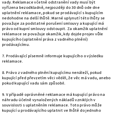
vady. Reklamace včetně odstranění vady musí být
vyřízena bezodkladně, nejpozději do 30 dnů ode dne
uplatnění reklamace, pokud se prodávající s kupujícím
nedohodne na delší lhůtě. Marné uplynutí této lhůty se
považuje za podstatné porušení smlouvy a kupující má
právo od kupní smlouvy odstoupit. Za okamžik uplatnění
reklamace se považuje okamžik, kdy dojde projev vůle
kupujícího (uplatnění práva z vadného plnění)
prodávajícímu.
7. Prodávající písemně informuje kupujícího o výsledku
reklamace.
8. Právo z vadného plnění kupujícímu nenáleží, pokud
kupující před převzetím věci věděl, že věc má vadu, anebo
pokud kupující vadu sám způsobil.
9. V případě oprávněné reklamace má kupující právo na
náhradu účelně vynaložených nákladů vzniklých v
souvislosti s uplatněním reklamace. Toto právo může
kupující u prodávajícího uplatnit ve lhůtě do jednoho