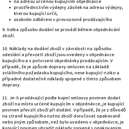
na adresu určenou kupujícím objednávce
prostřednictvím výdejny zásilek na adresu výdejny,
kterou kupující určil,
osobním odběrem v provozovně prodávajícího
9. Volba způsobu dodání se provádí během objednávání
zboží.
10. Náklady na dodání zboží v závislosti na způsobu
odeslání a převzetí zboží jsou uvedeny v objednávce
kupujícího a v potvrzení objednávky prodávajícím. V
případě, že je způsob dopravy smluven na základě
zvláštního požadavku kupujícího, nese kupující riziko a
případné dodatečné náklady spojené s tímto způsobem
dopravy.
11. Je-li prodávající podle kupní smlouvy povinen dodat
zboží na místo určené kupujícím v objednávce, je kupující
povinen převzít zboží při dodání. V případě, že je z důvodů
na straně kupujícího nutno zboží doručovat opakovaně
nebo jiným způsobem, než bylo uvedeno v objednávce, je
kupující povinen uhradit náklady spojené s opakovaným