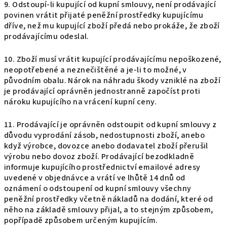
9. Odstoupí-li kupující od kupní smlouvy, není prodávající
povinen vrátit přijaté peněžní prostředky kupujícímu
dříve, než mu kupující zboží předá nebo prokáže, že zboží
prodávajícímu odeslal.
10. Zboží musí vrátit kupující prodávajícímu nepoškozené,
neopotřebené a neznečištěné a je-li to možné, v
původním obalu. Nárok na náhradu škody vzniklé na zboží
je prodávající oprávněn jednostranně započíst proti
nároku kupujícího na vrácení kupní ceny.
11. Prodávající je oprávněn odstoupit od kupní smlouvy z
důvodu vyprodání zásob, nedostupnosti zboží, anebo
když výrobce, dovozce anebo dodavatel zboží přerušil
výrobu nebo dovoz zboží. Prodávající bezodkladně
informuje kupujícího prostřednictví emailové adresy
uvedené v objednávce a vrátí ve lhůtě 14 dnů od
oznámení o odstoupení od kupní smlouvy všechny
peněžní prostředky včetně nákladů na dodání, které od
něho na základě smlouvy přijal, a to stejným způsobem,
popřípadě způsobem určeným kupujícím.