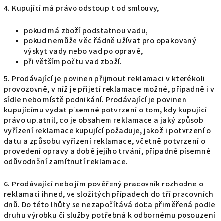
4. Kupující má právo odstoupit od smlouvy,
pokud má zboží podstatnou vadu,
pokud nemůže věc řádně užívat pro opakovaný
výskyt vady nebo vad po opravě,
při větším počtu vad zboží.
5. Prodávající je povinen přijmout reklamaci v kterékoli
provozovně, v níž je přijetí reklamace možné, případně i v
sídle nebo místě podnikání. Prodávající je povinen
kupujícímu vydat písemné potvrzení o tom, kdy kupující
právo uplatnil, co je obsahem reklamace a jaký způsob
vyřízení reklamace kupující požaduje, jakož i potvrzení o
datu a způsobu vyřízení reklamace, včetně potvrzení o
provedení opravy a době jejího trvání, případně písemné
odůvodnění zamítnutí reklamace.
6. Prodávající nebo jím pověřený pracovník rozhodne o
reklamaci ihned, ve složitých případech do tří pracovních
dnů. Do této lhůty se nezapočítává doba přiměřená podle
druhu výrobku či služby potřebná k odbornému posouzení