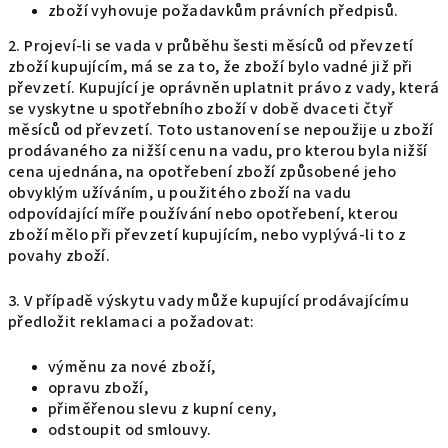
zboží vyhovuje požadavkům právních předpisů.
2. Projeví-li se vada v průběhu šesti měsíců od převzetí
zboží kupujícím, má se za to, že zboží bylo vadné již při
převzetí. Kupující je oprávněn uplatnit právo z vady, která
se vyskytne u spotřebního zboží v době dvaceti čtyř
měsíců od převzetí. Toto ustanovení se nepoužije u zboží
prodávaného za nižší cenu na vadu, pro kterou byla nižší
cena ujednána, na opotřebení zboží způsobené jeho
obvyklým užíváním, u použitého zboží na vadu
odpovídající míře používání nebo opotřebení, kterou
zboží mělo při převzetí kupujícím, nebo vyplývá-li to z
povahy zboží.
3. V případě výskytu vady může kupující prodávajícímu
předložit reklamaci a požadovat:
výměnu za nové zboží,
opravu zboží,
přiměřenou slevu z kupní ceny,
odstoupit od smlouvy.