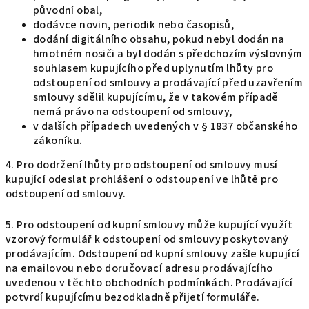
původní obal,
dodávce novin, periodik nebo časopisů,
dodání digitálního obsahu, pokud nebyl dodán na
hmotném nosiči a byl dodán s předchozím výslovným
souhlasem kupujícího před uplynutím lhůty pro
odstoupení od smlouvy a prodávající před uzavřením
smlouvy sdělil kupujícímu, že v takovém případě
nemá právo na odstoupení od smlouvy,
v dalších případech uvedených v § 1837 občanského
zákoníku.
4. Pro dodržení lhůty pro odstoupení od smlouvy musí
kupující odeslat prohlášení o odstoupení ve lhůtě pro
odstoupení od smlouvy.
5. Pro odstoupení od kupní smlouvy může kupující využít
vzorový formulář k odstoupení od smlouvy poskytovaný
prodávajícím. Odstoupení od kupní smlouvy zašle kupující
na emailovou nebo doručovací adresu prodávajícího
uvedenou v těchto obchodních podmínkách. Prodávající
potvrdí kupujícímu bezodkladně přijetí formuláře.