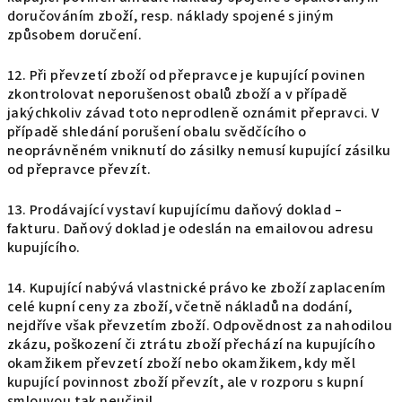
doručováním zboží, resp. náklady spojené s jiným
způsobem doručení.
12. Při převzetí zboží od přepravce je kupující povinen
zkontrolovat neporušenost obalů zboží a v případě
jakýchkoliv závad toto neprodleně oznámit přepravci. V
případě shledání porušení obalu svědčícího o
neoprávněném vniknutí do zásilky nemusí kupující zásilku
od přepravce převzít.
13. Prodávající vystaví kupujícímu daňový doklad –
fakturu. Daňový doklad je odeslán na emailovou adresu
kupujícího.
14. Kupující nabývá vlastnické právo ke zboží zaplacením
celé kupní ceny za zboží, včetně nákladů na dodání,
nejdříve však převzetím zboží. Odpovědnost za nahodilou
zkázu, poškození či ztrátu zboží přechází na kupujícího
okamžikem převzetí zboží nebo okamžikem, kdy měl
kupující povinnost zboží převzít, ale v rozporu s kupní
smlouvou tak neučinil.