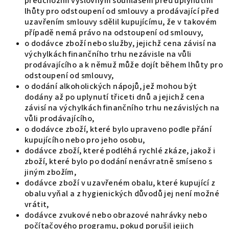
předchozím výslovným souhlasem před uplynutím
lhůty pro odstoupení od smlouvy a prodávající před
uzavřením smlouvy sdělil kupujícímu, že v takovém
případě nemá právo na odstoupení od smlouvy,
o dodávce zboží nebo služby, jejichž cena závisí na
výchylkách finančního trhu nezávisle na vůli
prodávajícího a k němuž může dojít během lhůty pro
odstoupení od smlouvy,
o dodání alkoholických nápojů, jež mohou být
dodány až po uplynutí třiceti dnů a jejichž cena
závisí na výchylkách finančního trhu nezávislých na
vůli prodávajícího,
o dodávce zboží, které bylo upraveno podle přání
kupujícího nebo pro jeho osobu,
dodávce zboží, které podléhá rychlé zkáze, jakož i
zboží, které bylo po dodání nenávratně smíseno s
jiným zbožím,
dodávce zboží v uzavřeném obalu, které kupující z
obalu vyňal a z hygienických důvodů jej není možné
vrátit,
dodávce zvukové nebo obrazové nahrávky nebo
počítačového programu, pokud porušil jejich