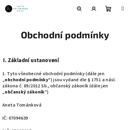
Přejít
na
obsah
Nákupní
Hledat
Přihlášení
Obchodní podmínky
košík
I.
Základní ustanovení
1. Tyto všeobecné obchodní podmínky (dále jen
„
obchodní podmínky
“) jsou vydané dle § 1751 a násl.
zákona č. 89/2012 Sb., občanský zákoník (dále jen
„
občanský zákoník
“)
Aneta Tománková
IČ: 07094639