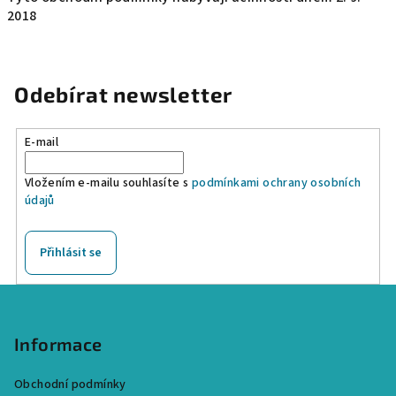
2018
Odebírat newsletter
E-mail
Vložením e-mailu souhlasíte s
podmínkami ochrany osobních
údajů
Přihlásit se
Z
á
p
Informace
a
Obchodní podmínky
t