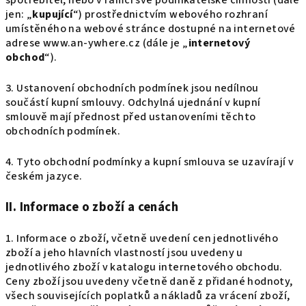
spotřebitel, nebo v rámci své podnikatelské činnosti (dále
jen: „
kupující
“) prostřednictvím webového rozhraní
umístěného na webové stránce dostupné na internetové
adrese www.an-ywhere.cz (dále je „
internetový
obchod
“).
3. Ustanovení obchodních podmínek jsou nedílnou
součástí kupní smlouvy. Odchylná ujednání v kupní
smlouvě mají přednost před ustanoveními těchto
obchodních podmínek.
4. Tyto obchodní podmínky a kupní smlouva se uzavírají v
českém jazyce.
II. Informace o zboží a cenách
1. Informace o zboží, včetně uvedení cen jednotlivého
zboží a jeho hlavních vlastností jsou uvedeny u
jednotlivého zboží v katalogu internetového obchodu.
Ceny zboží jsou uvedeny včetně daně z přidané hodnoty,
všech souvisejících poplatků a nákladů za vrácení zboží,