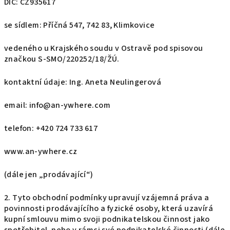
DIČ: CZ935617
se sídlem: Příčná 547, 742 83, Klimkovice
vedeného u Krajského soudu v Ostravě pod spisovou
značkou S-SMO/220252/18/ŽÚ.
kontaktní údaje: Ing. Aneta Neulingerová
email: info@an-ywhere.com
telefon: +420 724 733 617
www.an-ywhere.cz
(dále jen „prodávající“)
2. Tyto obchodní podmínky upravují vzájemná práva a
povinnosti prodávajícího a fyzické osoby, která uzavírá
kupní smlouvu mimo svoji podnikatelskou činnost jako