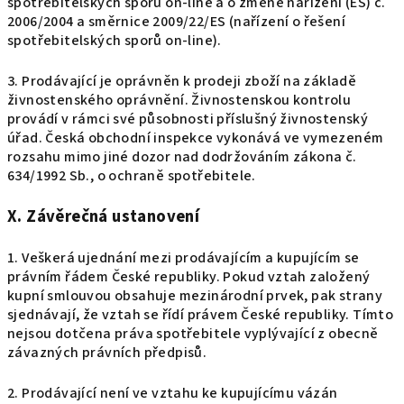
spotřebitelských sporů on-line a o změně nařízení (ES) č.
2006/2004 a směrnice 2009/22/ES (nařízení o řešení
spotřebitelských sporů on-line).
3. Prodávající je oprávněn k prodeji zboží na základě
živnostenského oprávnění. Živnostenskou kontrolu
provádí v rámci své působnosti příslušný živnostenský
úřad. Česká obchodní inspekce vykonává ve vymezeném
rozsahu mimo jiné dozor nad dodržováním zákona č.
634/1992 Sb., o ochraně spotřebitele.
X. Závěrečná ustanovení
1. Veškerá ujednání mezi prodávajícím a kupujícím se
právním řádem České republiky. Pokud vztah založený
kupní smlouvou obsahuje mezinárodní prvek, pak strany
sjednávají, že vztah se řídí právem České republiky. Tímto
nejsou dotčena práva spotřebitele vyplývající z obecně
závazných právních předpisů.
2. Prodávající není ve vztahu ke kupujícímu vázán