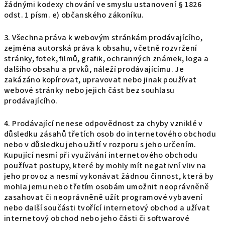
žádnými kodexy chování ve smyslu ustanovení § 1826
odst. 1 písm. e) občanského zákoníku.
3. Všechna práva k webovým stránkám prodávajícího,
zejména autorská práva k obsahu, včetně rozvržení
stránky, fotek, filmů, grafik, ochranných známek, loga a
dalšího obsahu a prvků, náleží prodávajícímu. Je
zakázáno kopírovat, upravovat nebo jinak používat
webové stránky nebo jejich část bez souhlasu
prodávajícího.
4. Prodávající nenese odpovědnost za chyby vzniklé v
důsledku zásahů třetích osob do internetového obchodu
nebo v důsledku jeho užití v rozporu s jeho určením.
Kupující nesmí při využívání internetového obchodu
používat postupy, které by mohly mít negativní vliv na
jeho provoz a nesmí vykonávat žádnou činnost, která by
mohla jemu nebo třetím osobám umožnit neoprávněně
zasahovat či neoprávněně užít programové vybavení
nebo další součásti tvořící internetový obchod a užívat
internetový obchod nebo jeho části či softwarové