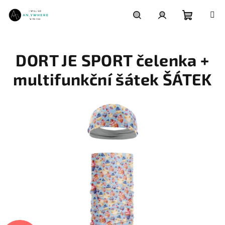
Přejít
na
obsah
Nákupní
Hledat
Přihlášení
DORT JE SPORT čelenka +
košík
multifunkční šátek ŠÁTEK