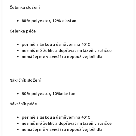
Čelenka složení
88% polyester, 12% elastan
Čelenka p
éče
per mě s láskou a úsměvem na 40°C
nesmíš mě žehlit a dopřávat mi lázeň v sušičce
nemáčej mě v aviváži a nepoužívej bělidla
Nákrčník složení
90% polyester, 10%elastan
Nákrčník péče
per mě s láskou a úsměvem na 40°C
nesmíš mě žehlit a dopřávat mi lázeň v sušičce
nemáčej mě v aviváži a nepoužívej bělidla