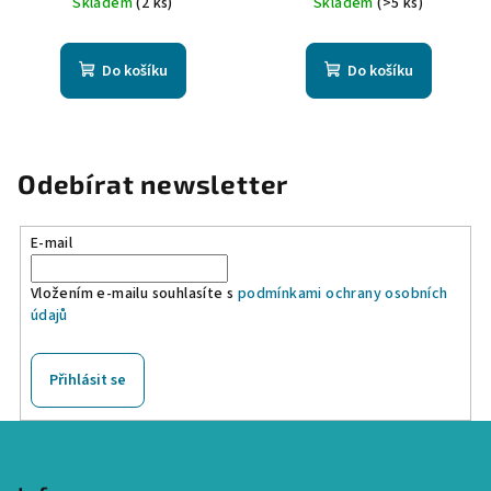
Skladem
(2 ks)
Skladem
(>5 ks)
Do košíku
Do košíku
Odebírat newsletter
E-mail
Vložením e-mailu souhlasíte s
podmínkami ochrany osobních
údajů
Přihlásit se
Z
á