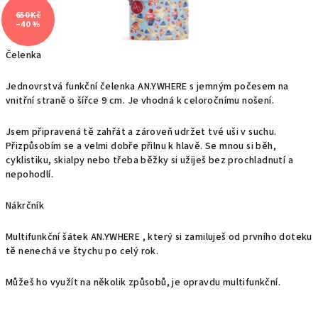
650 Kč
–40 %
Čelenka
Jednovrstvá funkční čelenka AN.YWHERE s jemným počesem na
vnitřní straně o šířce 9 cm. Je vhodná k celoročnímu nošení.
Jsem připravená tě zahřát a zároveň udržet tvé uši v suchu.
Přizpůsobím se a velmi dobře přilnu k hlavě.
Se mnou si běh,
cyklistiku, skialpy nebo třeba běžky si užiješ bez prochladnutí a
nepohodlí.
Nákrčník
Multifunkční šátek AN.YWHERE , který si zamiluješ od prvního doteku
tě nenechá ve štychu po celý rok.
Můžeš ho využít na několik způsobů, je opravdu multifunkční.