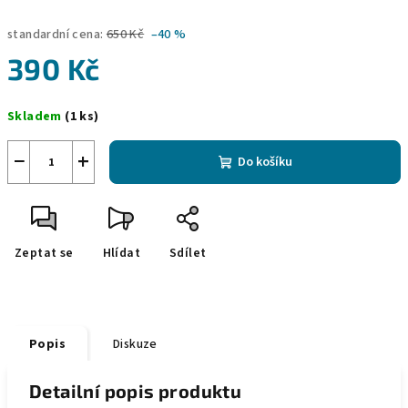
standardní cena:
650 Kč
–40 %
390 Kč
Měrná
Skladem
(1 ks)
cena:
−
+
Do košíku
Zeptat se
Hlídat
Sdílet
Popis
Diskuze
Detailní popis produktu