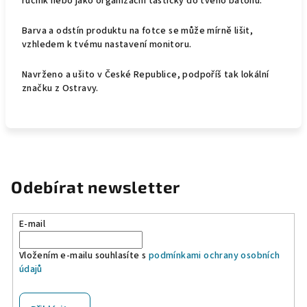
ručník nebo jako organizační taštičky do tvého batohu.
Barva a odstín produktu
na fotce se může mírně lišit,
vzhledem k tvému nastavení monitoru.
Navrženo a ušito v České Republice, podpoříš tak lokální
značku z Ostravy.
Odebírat newsletter
E-mail
Vložením e-mailu souhlasíte s
podmínkami ochrany osobních
údajů