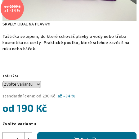
od 290 Kč
až –34 %
SKVĚLÝ OBAL NA PLAVKY!
Taštička se zipem, do které schováš plavky u vody nebo třeba
kosmetiku na cesty. Praktické poutko, které si lehce zavěsíš na
ruku nebo háček.
TAŠTIČKY
standardní cena:
od 290 Kč
až –34 %
od
190 Kč
Měrná
Zvolte variantu
cena: