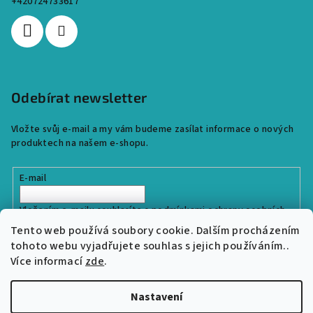
+420724733617
Odebírat newsletter
Vložte svůj e-mail a my vám budeme zasílat informace o nových
produktech na našem e-shopu.
E-mail
Vložením e-mailu souhlasíte s
podmínkami ochrany osobních
údajů
Tento web používá soubory cookie. Dalším procházením
tohoto webu vyjadřujete souhlas s jejich používáním..
Více informací
zde
.
Přihlásit se
Nastavení