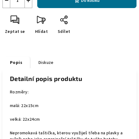
−
+
Do košíku
Zeptat se
Hlídat
Sdílet
Popis
Diskuze
Detailní popis produktu
Rozměry:
malá: 22x15cm
velká: 22x24cm
Nepromokavá taštička, kterou využiješ třeba na plavky a