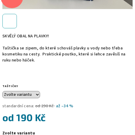
SKVĚLÝ OBAL NA PLAVKY!
Taštička se zipem, do které schováš plavky u vody nebo třeba
kosmetiku na cesty. Praktické poutko, které si lehce zavěsíš na
ruku nebo háček.
TAŠTIČKY
standardní cena:
od 290 Kč
až –34 %
od
190 Kč
Měrná
Zvolte variantu
cena: