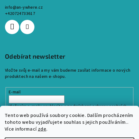
info
@
an-ywhere.cz
+420724733617
Odebírat newsletter
Vložte svůj e-mail a my vám budeme zasílat informace o nových
produktech na našem e-shopu.
E-mail
Vložením e-mailu souhlasíte s
podmínkami ochrany osobních
údajů
Tento web používá soubory cookie. Dalším procházením
tohoto webu vyjadřujete souhlas s jejich používáním..
Více informací
zde
.
Přihlásit se