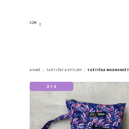
Přejít
na
obsah
CZK
DOMŮ
/
TAŠTIČKY A PYTLÍKY
/
TAŠTIČKA MODROKVĚ
2 + 1