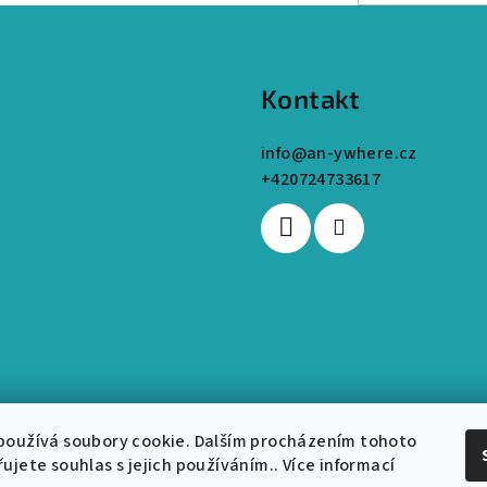
Kontakt
info
@
an-ywhere.cz
+420724733617
používá soubory cookie. Dalším procházením tohoto
ujete souhlas s jejich používáním.. Více informací