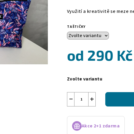
Využití a kreativitě se meze 
TAŠTIČKY
od
290 Kč
Měrná
cena:
Zvolte variantu
−
+
Akce 2+1 zdarma