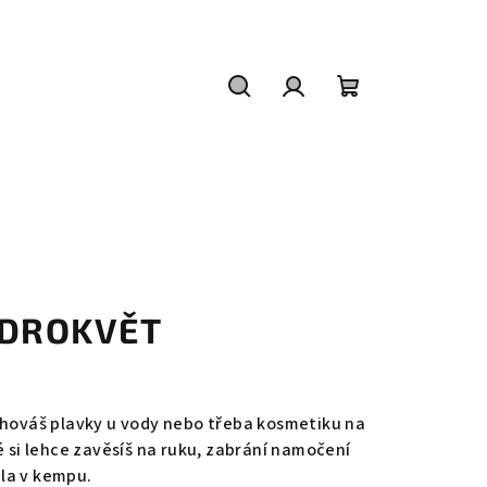
Hledat
Přihlášení
Nákupní
košík
ODROKVĚT
chováš plavky u vody nebo třeba kosmetiku na
é si lehce zavěsíš na ruku, zabrání namočení
la v kempu.