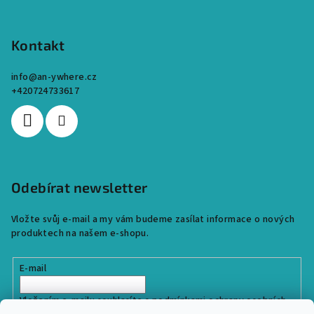
Kontakt
info
@
an-ywhere.cz
+420724733617
Odebírat newsletter
Vložte svůj e-mail a my vám budeme zasílat informace o nových
produktech na našem e-shopu.
E-mail
Vložením e-mailu souhlasíte s
podmínkami ochrany osobních