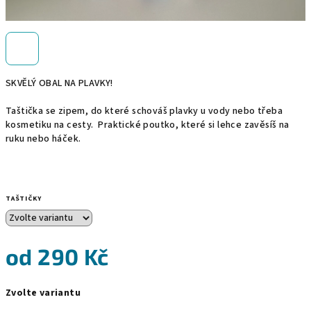
SKVĚLÝ OBAL NA PLAVKY!
Taštička se zipem, do které schováš plavky u vody nebo třeba
kosmetiku na cesty. Praktické poutko, které si lehce zavěsíš na
ruku nebo háček.
TAŠTIČKY
od
290 Kč
Měrná
Zvolte variantu
cena: