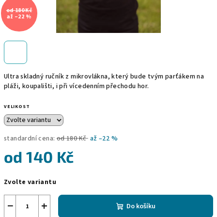
od 180 Kč
až –22 %
Ultra skladný ručník z mikrovlákna, který bude tvým parťákem na
pláži, koupališti, i při vícedenním přechodu hor.
VELIKOST
standardní cena:
od 180 Kč
až –22 %
od
140 Kč
Měrná
Zvolte variantu
cena:
−
+
Do košíku