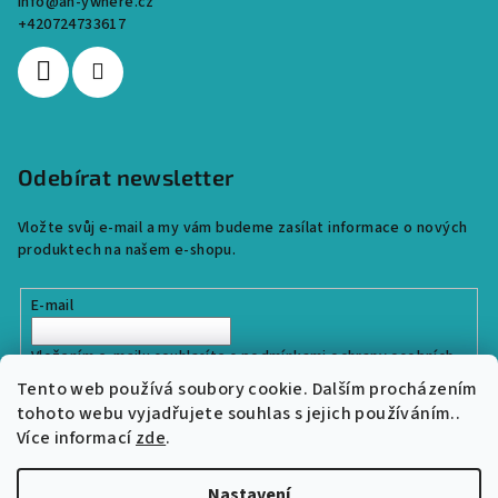
info
@
an-ywhere.cz
+420724733617
Odebírat newsletter
Vložte svůj e-mail a my vám budeme zasílat informace o nových
produktech na našem e-shopu.
E-mail
Vložením e-mailu souhlasíte s
podmínkami ochrany osobních
údajů
Tento web používá soubory cookie. Dalším procházením
tohoto webu vyjadřujete souhlas s jejich používáním..
Více informací
zde
.
Přihlásit se
Nastavení