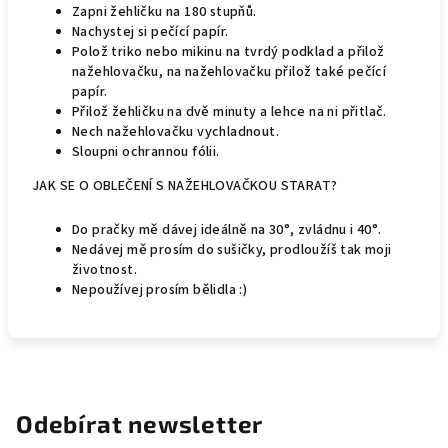
Zapni žehličku na 180 stupňů.
Nachystej si pečící papír.
Polož triko nebo mikinu na tvrdý podklad a přilož
nažehlovačku, na nažehlovačku přilož také pečící
papír.
Přilož žehličku na dvě minuty a lehce na ni přitlač.
Nech nažehlovačku vychladnout.
Sloupni ochrannou fólii.
JAK SE O OBLEČENÍ S NAŽEHLOVAČKOU STARAT?
Do pračky mě dávej ideálně na 30
°
, zvládnu i 40
°.
Nedávej mě prosím do sušičky, prodloužíš tak moji
životnost.
Nepoužívej prosím bělidla :)
Odebírat newsletter