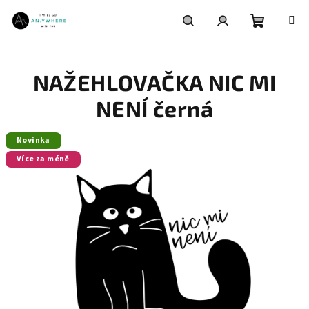
Přejít
na
obsah
Nákupní
Hledat
Přihlášení
NAŽEHLOVAČKA NIC MI
košík
NENÍ černá
Novinka
Více za méně