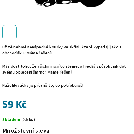
Už tě nebaví nenápadné kousky ve skříni, které vypadají jako z
obchoďáku? Máme řešení!
Máš dost toho, že všichni nosí to stejné, a hledáš způsob, jak dát
svému oblečení šmrnc? Máme řešení!
Nažehlovačka je přesně to, co potřebuješ!
59 Kč
Měrná
Skladem
(>5 ks)
cena:
Množstevní sleva