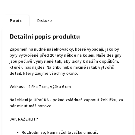
Popis
Diskuze
Detailní popis produktu
Zapomeň na nudné nažehlovačky, které vypadají, jako by
byly vytvořené před 20 lety někde na koleni. Naše designy
jsou pečlivě vymyšlené tak, aby ladily k dalším doplňkům,
které u nás najdeš. Na triku nebo mikině si tak vytvoříš
detail, který zaujme všechny okolo.
Velikost - šířka 7 cm, výška 6 cm
Nažehlení je HRAČKA - pokud zvládneš zapnout žehličku, za
pár minut máš hotovo.
JAK NAŽEHLIT?
Rozhodni se, kam nažehlovačku umístíš.