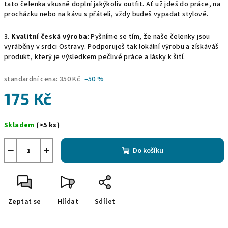
tato čelenka vkusně doplní jakýkoliv outfit. Ať už jdeš do práce, na
procházku nebo na kávu s přáteli, vždy budeš vypadat stylově.
3.
Kvalitní česká výroba
: Pyšníme se tím, že naše čelenky jsou
vyráběny v srdci Ostravy. Podporuješ tak lokální výrobu a získáváš
produkt, který je výsledkem pečlivé práce a lásky k šití.
standardní cena:
350 Kč
–50 %
175 Kč
Měrná
Skladem
(>5 ks)
cena:
−
+
Do košíku
Zeptat se
Hlídat
Sdílet