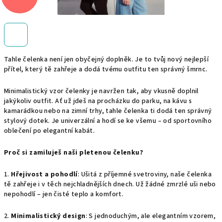
Tahle čelenka není jen obyčejný doplněk. Je to tvůj nový nejlepší
přítel, který tě zahřeje a dodá tvému outfitu ten správný šmrnc.
Minimalistický vzor čelenky je navržen tak, aby vkusně doplnil
jakýkoliv outfit. Ať už jdeš na procházku do parku, na kávu s
kamarádkou nebo na zimní trhy, tahle čelenka ti dodá ten správný
stylový dotek. Je univerzální a hodí se ke všemu – od sportovního
oblečení po elegantní kabát.
Proč si zamiluješ naši pletenou čelenku?
1.
Hřejivost a pohodlí
: Ušitá z příjemné svetroviny, naše čelenka
tě zahřeje i v těch nejchladnějších dnech. Už žádné zmrzlé uši nebo
nepohodlí – jen čisté teplo a komfort.
2.
Minimalistický design
: S jednoduchým, ale elegantním vzorem,