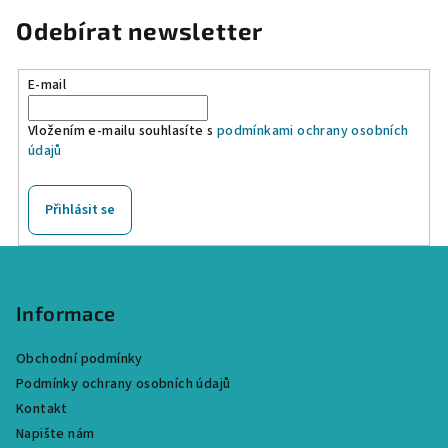
Odebírat newsletter
E-mail
Vložením e-mailu souhlasíte s
podmínkami ochrany osobních
údajů
Přihlásit se
Z
á
p
Informace
a
Obchodní podmínky
t
Podmínky ochrany osobních údajů
í
Kontakt
Napište nám