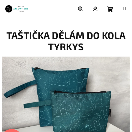
Přejít
na
obsah
Nákupní
Hledat
Přihlášení
TAŠTIČKA DĚLÁM DO KOLA
košík
TYRKYS