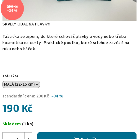
290 Kč
–34 %
SKVĚLÝ OBAL NA PLAVKY!
Taštička se zipem, do které schováš plavky u vody nebo třeba
kosmetiku na cesty. Praktické poutko, které si lehce zavěsíš na
ruku nebo háček.
TAŠTIČKY
standardní cena:
290 Kč
–34 %
190 Kč
Měrná
Skladem
(1 ks)
cena: