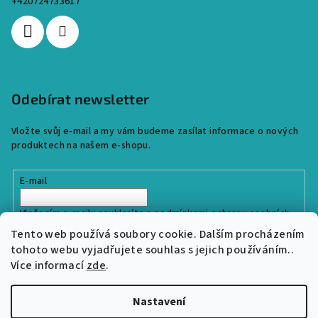
+420724733617
Odebírat newsletter
Vložte svůj e-mail a my vám budeme zasílat informace o nových
produktech na našem e-shopu.
E-mail
Vložením e-mailu souhlasíte s
podmínkami ochrany osobních
údajů
Tento web používá soubory cookie. Dalším procházením
tohoto webu vyjadřujete souhlas s jejich používáním..
Více informací
zde
.
Přihlásit se
Nastavení