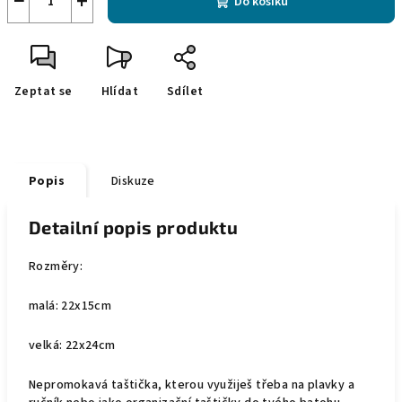
−
+
Do košíku
Zeptat se
Hlídat
Sdílet
Popis
Diskuze
Detailní popis produktu
Rozměry:
malá: 22x15cm
velká: 22x24cm
Nepromokavá taštička, kterou využiješ třeba na plavky a