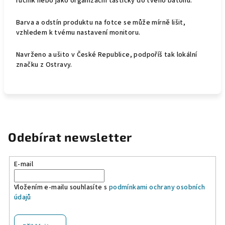
ručník nebo jako organizační taštičky do tvého batohu.
Barva a odstín produktu
na fotce se může mírně lišit,
vzhledem k tvému nastavení monitoru.
Navrženo a ušito v České Republice, podpoříš tak lokální
značku z Ostravy.
Odebírat newsletter
E-mail
Vložením e-mailu souhlasíte s
podmínkami ochrany osobních
údajů