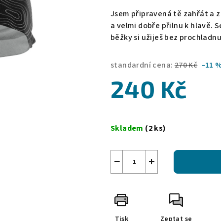
Jsem připravená tě zahřát a z
a velmi dobře přilnu k hlavě.
Se
běžky si užiješ bez prochladnu
standardní cena:
270 Kč
–11 
240 Kč
Měrná
cena:
Skladem
(2 ks)
−
+
Tisk
Zeptat se