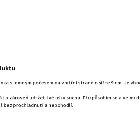
duktu
nka s jemným počesem na vnitřní straně o šířce 9 cm. Je vho
t a zároveň udržet tvé uši v suchu. Přizpůsobím se a velmi do
eš bez prochladnutí a nepohodlí.