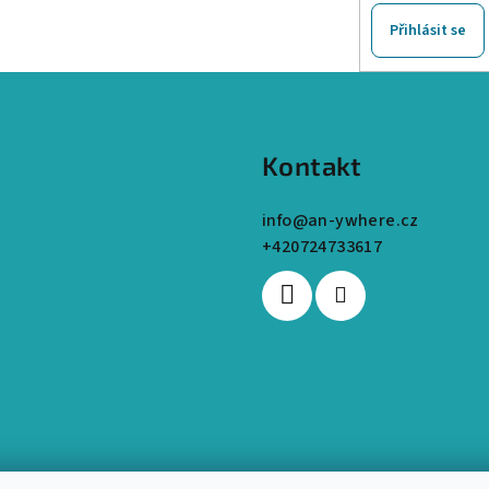
Přihlásit se
Kontakt
info
@
an-ywhere.cz
+420724733617