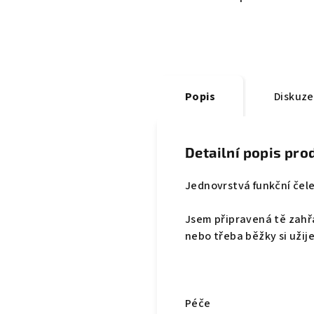
Popis
Diskuze
Detailní popis pro
Jednovrstvá funkční čele
Jsem připravená tě zahřá
nebo třeba běžky si užij
Péče