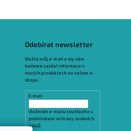
Odebírat newsletter
Vložte svůj e-mail a my vám
budeme zasílat informace o
nových produktech na našem e-
shopu.
E-mail
Vložením e-mailu souhlasíte s
podmínkami ochrany osobních
údajů