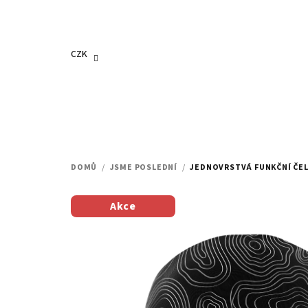
Přejít
na
obsah
CZK
DOMŮ
/
JSME POSLEDNÍ
/
JEDNOVRSTVÁ FUNKČNÍ ČE
Akce