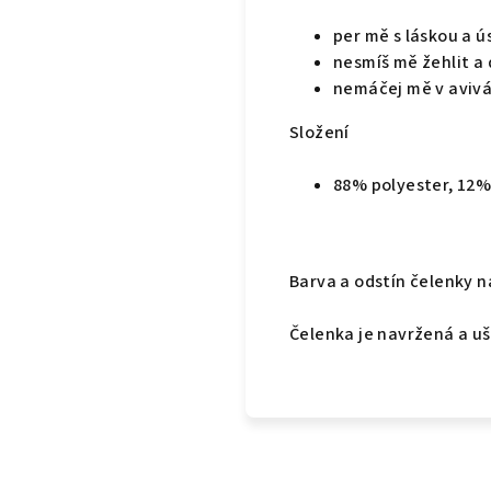
per mě s láskou a 
nesmíš mě žehlit a 
nemáčej mě v aviváž
Složení
88% polyester, 12%
Barva a odstín čelenky n
Čelenka je navržená a uš