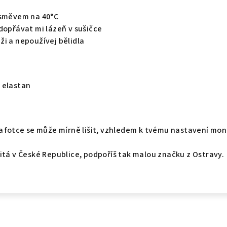
úsměvem na 40°C
dopřávat mi lázeň v sušičce
i a nepoužívej bělidla
 elastan
a fotce se může mírně lišit, vzhledem k tvému nastavení mon
itá v České Republice, podpoříš tak malou značku z Ostravy.