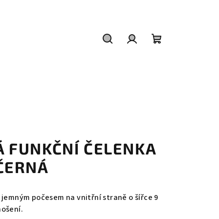
Hledat
Přihlášení
Nákupní
košík
 FUNKČNÍ ČELENKA
ČERNÁ
 jemným počesem na vnitřní straně o šířce 9
nošení.