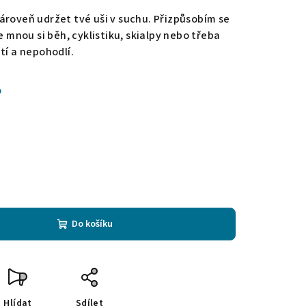
ároveň udržet tvé uši v suchu. Přizpůsobím se
 mnou si běh, cyklistiku, skialpy nebo třeba
tí a nepohodlí.
%
Do košíku
Hlídat
Sdílet