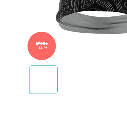
270 Kč
–11 %