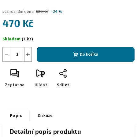
standardní cena:
620 Kč
–24 %
470 Kč
Měrná
Skladem
(1 ks)
cena:
−
+
Do košíku
Zeptat se
Hlídat
Sdílet
Popis
Diskuze
Detailní popis produktu