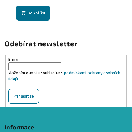
Do košíku
Odebírat newsletter
E-mail
Vložením e-mailu souhlasíte s
podmínkami ochrany osobních
údajů
Přihlásit se
Z
á
p
Informace