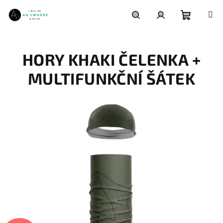
Přejít
na
obsah
Nákupní
Hledat
Přihlášení
HORY KHAKI ČELENKA +
košík
MULTIFUNKČNÍ ŠÁTEK