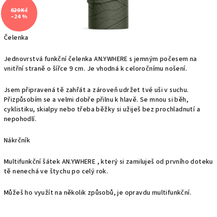
620 Kč
–24 %
Čelenka
Jednovrstvá funkční čelenka AN.YWHERE s jemným počesem na
vnitřní straně o šířce 9 cm. Je vhodná k celoročnímu nošení.
Jsem připravená tě zahřát a zároveň udržet tvé uši v suchu.
Přizpůsobím se a velmi dobře přilnu k hlavě.
Se mnou si běh,
cyklistiku, skialpy nebo třeba běžky si užiješ bez prochladnutí a
nepohodlí.
Nákrčník
Multifunkční šátek AN.YWHERE , který si zamiluješ od prvního doteku
tě nenechá ve štychu po celý rok.
Můžeš ho využít na několik způsobů, je opravdu multifunkční.