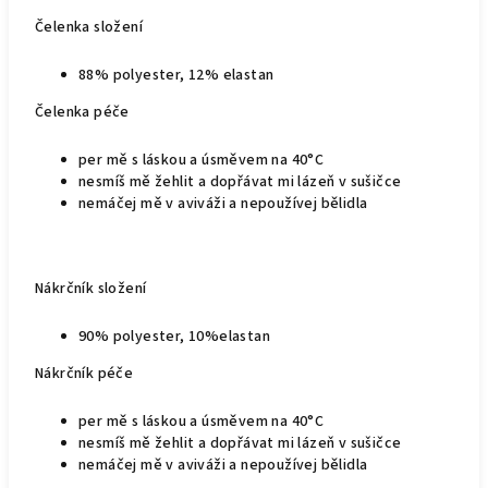
Čelenka složení
88% polyester, 12% elastan
Čelenka p
éče
per mě s láskou a úsměvem na 40°C
nesmíš mě žehlit a dopřávat mi lázeň v sušičce
nemáčej mě v aviváži a nepoužívej bělidla
Nákrčník složení
90% polyester, 10%elastan
Nákrčník péče
per mě s láskou a úsměvem na 40°C
nesmíš mě žehlit a dopřávat mi lázeň v sušičce
nemáčej mě v aviváži a nepoužívej bělidla