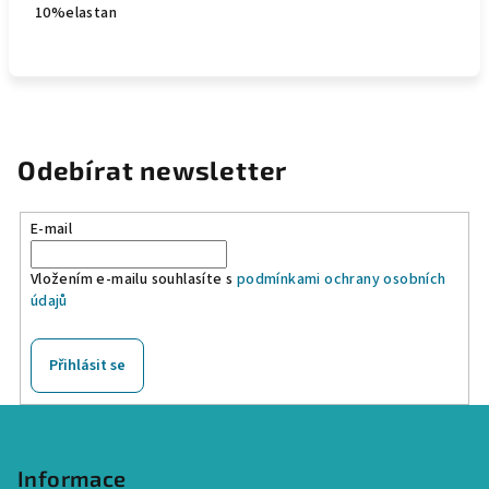
10%elastan
Odebírat newsletter
E-mail
Vložením e-mailu souhlasíte s
podmínkami ochrany osobních
údajů
Přihlásit se
Z
á
p
Informace