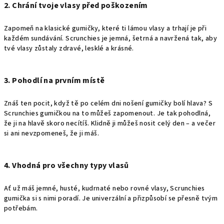
2. Chrání tvoje vlasy před poškozením
Zapomeň na klasické gumičky, které ti lámou vlasy a trhají je při
každém sundávání. Scrunchies je jemná, šetrná a navržená tak, aby
tvé vlasy zůstaly zdravé, lesklé a krásné.
3. Pohodlí na prvním místě
Znáš ten pocit, když tě po celém dni nošení gumičky bolí hlava? S
Scrunchies gumičkou na to můžeš zapomenout. Je tak pohodlná,
že ji na hlavě skoro necítíš. Klidně ji můžeš nosit celý den – a večer
si ani nevzpomeneš, že ji máš.
4. Vhodná pro všechny typy vlasů
Ať už máš jemné, husté, kudrnaté nebo rovné vlasy, Scrunchies
gumička si s nimi poradí. Je univerzální a přizpůsobí se přesně tvým
potřebám.