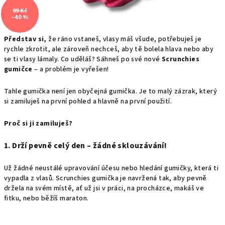
99 Kč
–40 %
Představ si,
že ráno vstaneš, vlasy máš všude, potřebuješ je
rychle zkrotit, ale zároveň nechceš, aby tě bolela hlava nebo aby
se ti vlasy lámaly. Co uděláš? Sáhneš po své nové
Scrunchies
gumičce
– a problém je vyřešen!
Tahle gumička není jen obyčejná gumička. Je to malý zázrak, který
si zamiluješ na první pohled a hlavně na první použití.
Proč si ji zamiluješ?
1. Drží pevně celý den – žádné sklouzávání!
Už žádné neustálé upravování účesu nebo hledání gumičky, která ti
vypadla z vlasů. Scrunchies gumička je navržená tak, aby pevně
držela na svém místě, ať už jsi v práci, na procházce, makáš ve
fitku, nebo běžíš maraton.