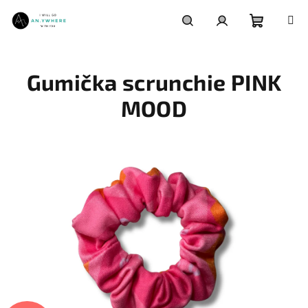
Přejít
na
obsah
Nákupní
Hledat
Přihlášení
Gumička scrunchie PINK
košík
MOOD