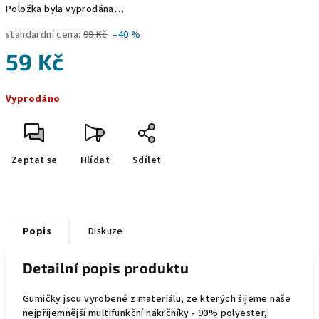
Položka byla vyprodána…
standardní cena:
99 Kč
–40 %
59 Kč
Měrná
Vyprodáno
cena:
Zeptat se
Hlídat
Sdílet
Popis
Diskuze
Detailní popis produktu
Gumičky jsou vyrobené z materiálu, ze kterých šijeme naše
nejpříjemnější multifunkční nákrčníky -
90% polyester,