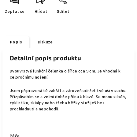
Zeptat se
Hlídat
Sdílet
Popis
Diskuze
Detailní popis produktu
Dvouvrstvá funkční čelenka o šířce cca 9 cm. Je vhodná k
celoročnímu nošení.
Jsem připravená tě zahřát a zároveň udržet tvé uši v suchu.
Přizpůsobím se a velmi dobře přilnu k hlavě.
Se mnou si běh,
cyklistiku, skialpy nebo třeba běžky si užiješ bez
prochladnutí a nepohodlí.
Péče