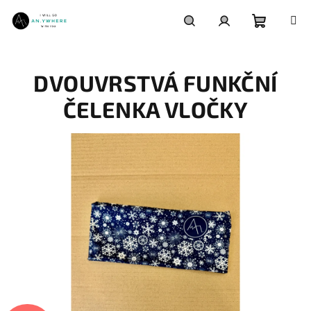
Přejít
na
obsah
Nákupní
Hledat
Přihlášení
DVOUVRSTVÁ FUNKČNÍ
košík
ČELENKA VLOČKY