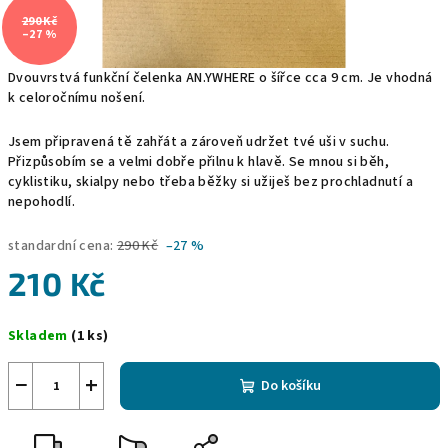
290 Kč
–27 %
Dvouvrstvá funkční čelenka AN.YWHERE o šířce cca 9 cm. Je vhodná
k celoročnímu nošení.
Jsem připravená tě zahřát a zároveň udržet tvé uši v suchu.
Přizpůsobím se a velmi dobře přilnu k hlavě.
Se mnou si běh,
cyklistiku, skialpy nebo třeba běžky si užiješ bez prochladnutí a
nepohodlí.
standardní cena:
290 Kč
–27 %
210 Kč
Měrná
Skladem
(1 ks)
cena:
−
+
Do košíku