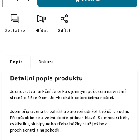
Zeptat se
Hlídat
Sdílet
Popis
Diskuze
Detailní popis produktu
Jednovrstvá funkční čelenka s jemným počesem na vnitřní
straně o šířce 9 cm. Je vhodná k celoročnímu nošení.
Jsem připravená tě zahřát a zároveň udržet tvé uši v suchu.
Přizpůsobím se a velmi dobře přilnu k hlavě.
Se mnou si běh,
cyklistiku, skialpy nebo třeba běžky si užiješ bez
prochladnutí a nepohodlí.