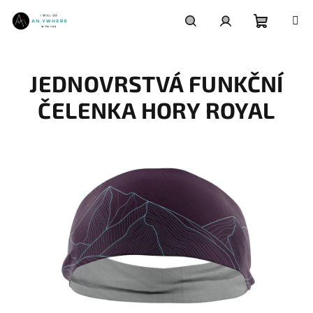
Přejít
na
obsah
Nákupní
Hledat
Přihlášení
JEDNOVRSTVÁ FUNKČNÍ
košík
ČELENKA HORY ROYAL