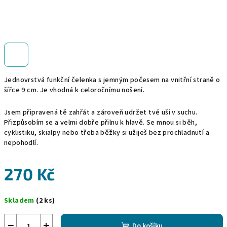
Jednovrstvá funkční čelenka s jemným počesem na vnitřní straně o
šířce 9 cm. Je vhodná k celoročnímu nošení.
Jsem připravená tě zahřát a zároveň udržet tvé uši v suchu.
Přizpůsobím se a velmi dobře přilnu k hlavě.
Se mnou si běh,
cyklistiku, skialpy nebo třeba běžky si užiješ bez prochladnutí a
nepohodlí.
270 Kč
Měrná
Skladem
(2 ks)
cena:
−
+
Do košíku