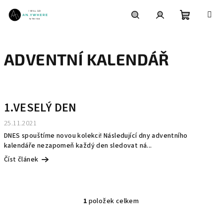
Přejít
na
obsah
Nákupní
Hledat
Přihlášení
ADVENTNÍ KALENDÁŘ
košík
V
ý
1.VESELÝ DEN
p
i
25.11.2021
s
DNES spouštíme novou kolekci! Následující dny adventního
kalendáře nezapomeň každý den sledovat ná...
č
Číst článek
l
á
n
1
položek celkem
O
k
v
ů